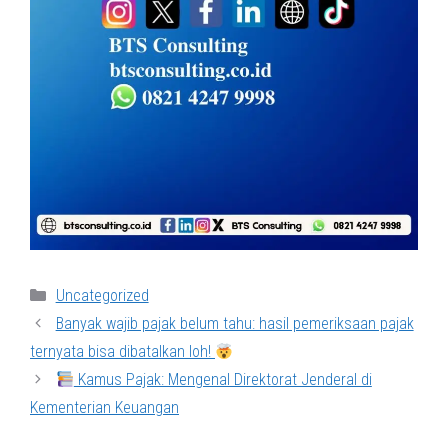
Categories
Uncategorized
Banyak wajib pajak belum tahu: hasil pemeriksaan pajak
ternyata bisa dibatalkan loh!
Kamus Pajak: Mengenal Direktorat Jenderal di
Kementerian Keuangan