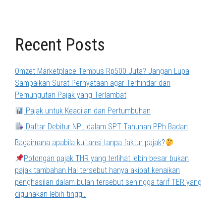
Recent Posts
Omzet Marketplace Tembus Rp500 Juta? Jangan Lupa
Sampaikan Surat Pernyataan agar Terhindar dari
Pemungutan Pajak yang Terlambat
Pajak untuk Keadilan dan Pertumbuhan
Daftar Debitur NPL dalam SPT Tahunan PPh Badan
Bagaimana apabila kuitansi tanpa faktur pajak?
Potongan pajak THR yang terlihat lebih besar bukan
pajak tambahan.Hal tersebut hanya akibat kenaikan
penghasilan dalam bulan tersebut sehingga tarif TER yang
digunakan lebih tinggi.