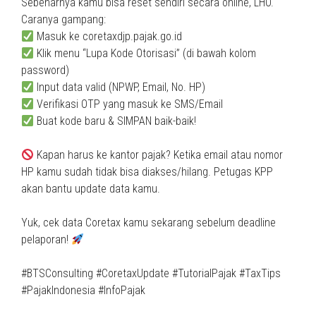
Sebenarnya kamu bisa reset sendiri secara online, LHO.
Caranya gampang:
Masuk ke coretaxdjp.pajak.go.id
Klik menu “Lupa Kode Otorisasi” (di bawah kolom
password)
Input data valid (NPWP, Email, No. HP)
Verifikasi OTP yang masuk ke SMS/Email
Buat kode baru & SIMPAN baik-baik!
Kapan harus ke kantor pajak? Ketika email atau nomor
HP kamu sudah tidak bisa diakses/hilang. Petugas KPP
akan bantu update data kamu.
Yuk, cek data Coretax kamu sekarang sebelum deadline
pelaporan!
#BTSConsulting #CoretaxUpdate #TutorialPajak #TaxTips
#PajakIndonesia #InfoPajak