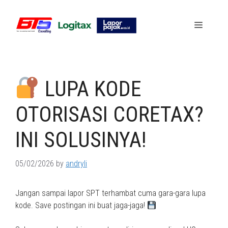
Skip
to
Menu
content
LUPA KODE
OTORISASI CORETAX?
INI SOLUSINYA!
05/02/2026
by
andryli
Jangan sampai lapor SPT terhambat cuma gara-gara lupa
kode. Save postingan ini buat jaga-jaga!