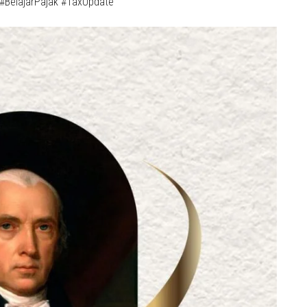
 #BelajarPajak #TaxUpdate