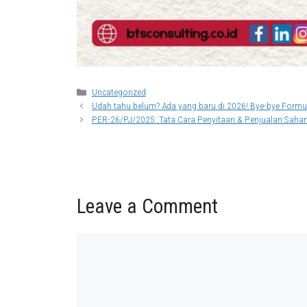
Categories
Uncategorized
Udah tahu belum? Ada yang baru di 2026! Bye-bye Formul
PER-26/PJ/2025: Tata Cara Penyitaan & Penjualan Sah
Leave a Comment
Comment