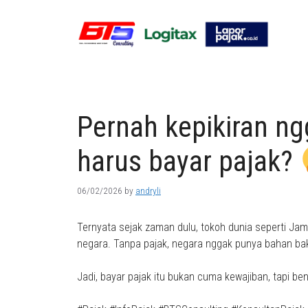
Skip
to
content
Pernah kepikiran ng
harus bayar pajak?
06/02/2026
by
andryli
Ternyata sejak zaman dulu, tokoh dunia seperti Jam
negara. Tanpa pajak, negara nggak punya bahan bakar 
Jadi, bayar pajak itu bukan cuma kewajiban, tapi ben