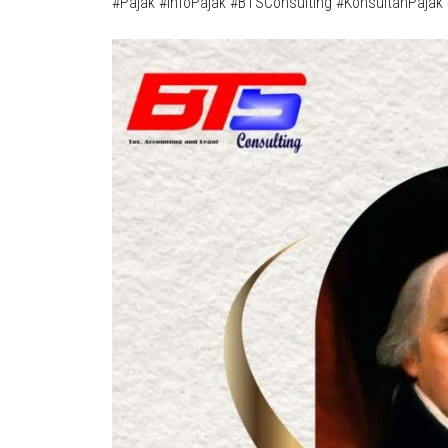
#Pajak #InfoPajak #BTSConsulting #KonsultanPajak