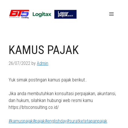
Skip
to
Menu
content
KAMUS PAJAK
26/07/2022
by
Admin
Yuk simak postingan kamus pajak berikut..
Jika anda membutuhkan konsultasi perpajakan, akuntansi,
dan hukum, silahkan hubungi web resmi kamu
https://btsconsulting.co.id/
#kamuspajak
#pajak
#englishday
#suratketetapanpajak