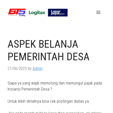
Skip
to
Menu
content
ASPEK BELANJA
PEMERINTAH DESA
21/06/2023
by
Admin
Siapa ya yang wajib memotong dan memungut pajak pada
Instansi Pemerintah Desa ?
Untuk lebih detailnya bisa cek postingan diatas ya