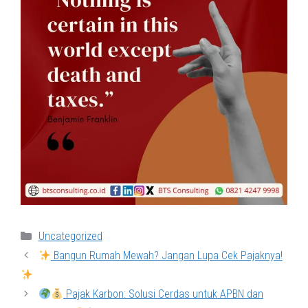
Categories
Uncategorized
Bangun Rumah Mewah? Jangan Lupa Cek Pajaknya!
Pajak Karbon: Solusi Cerdas untuk APBN dan