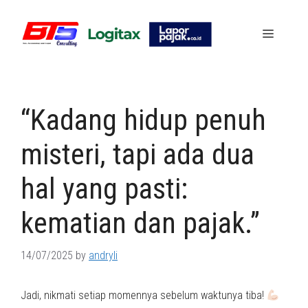
Skip
to
Menu
content
“Kadang hidup penuh
misteri, tapi ada dua
hal yang pasti:
kematian dan pajak.”
14/07/2025
by
andryli
Jadi, nikmati setiap momennya sebelum waktunya tiba!