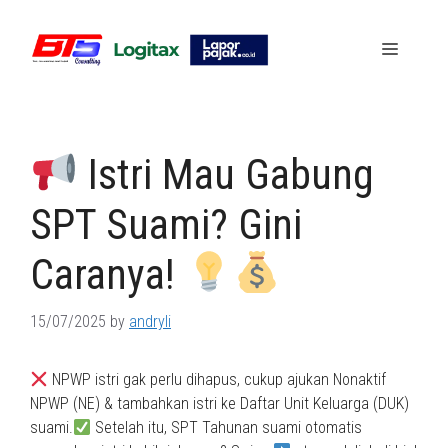
Skip
to
Menu
content
Istri Mau Gabung
SPT Suami? Gini
Caranya!
15/07/2025
by
andryli
NPWP istri gak perlu dihapus, cukup ajukan Nonaktif
NPWP (NE) & tambahkan istri ke Daftar Unit Keluarga (DUK)
suami.
Setelah itu, SPT Tahunan suami otomatis