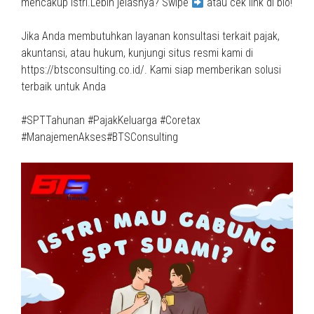
mencakup istri.Lebih jelasnya? Swipe
atau cek link di bio!
Jika Anda membutuhkan layanan konsultasi terkait pajak,
akuntansi, atau hukum, kunjungi situs resmi kami di
https://btsconsulting.co.id/. Kami siap memberikan solusi
terbaik untuk Anda
#SPTTahunan #PajakKeluarga #Coretax
#ManajemenAkses#BTSConsulting