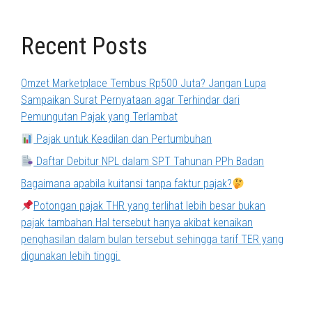
Recent Posts
Omzet Marketplace Tembus Rp500 Juta? Jangan Lupa
Sampaikan Surat Pernyataan agar Terhindar dari
Pemungutan Pajak yang Terlambat
Pajak untuk Keadilan dan Pertumbuhan
Daftar Debitur NPL dalam SPT Tahunan PPh Badan
Bagaimana apabila kuitansi tanpa faktur pajak?
Potongan pajak THR yang terlihat lebih besar bukan
pajak tambahan.Hal tersebut hanya akibat kenaikan
penghasilan dalam bulan tersebut sehingga tarif TER yang
digunakan lebih tinggi.