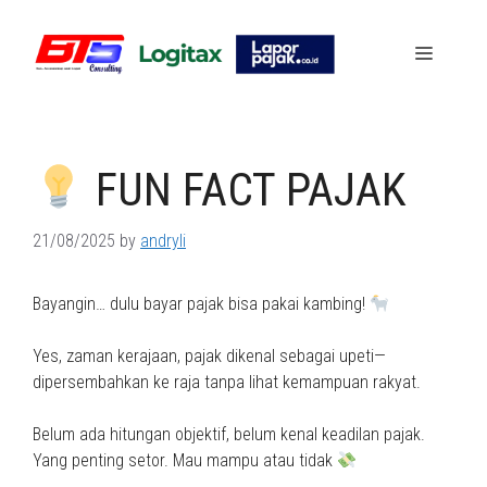
Skip
to
Menu
content
FUN FACT PAJAK
21/08/2025
by
andryli
Bayangin… dulu bayar pajak bisa pakai kambing!
Yes, zaman kerajaan, pajak dikenal sebagai upeti—
dipersembahkan ke raja tanpa lihat kemampuan rakyat.
Belum ada hitungan objektif, belum kenal keadilan pajak.
Yang penting setor. Mau mampu atau tidak