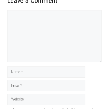
Leave a Comment
Comment
Name
Email
Website