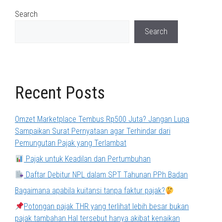
Search
Search
Recent Posts
Omzet Marketplace Tembus Rp500 Juta? Jangan Lupa
Sampaikan Surat Pernyataan agar Terhindar dari
Pemungutan Pajak yang Terlambat
Pajak untuk Keadilan dan Pertumbuhan
Daftar Debitur NPL dalam SPT Tahunan PPh Badan
Bagaimana apabila kuitansi tanpa faktur pajak?
Potongan pajak THR yang terlihat lebih besar bukan
pajak tambahan.Hal tersebut hanya akibat kenaikan