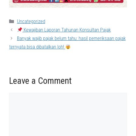
Categories
Uncategorized
Kewajiban Laporan Tahunan Konsultan Pajak
Banyak wajib pajak belum tahu: hasil pemeriksaan pajak
ternyata bisa dibatalkan loh!
Leave a Comment
Comment