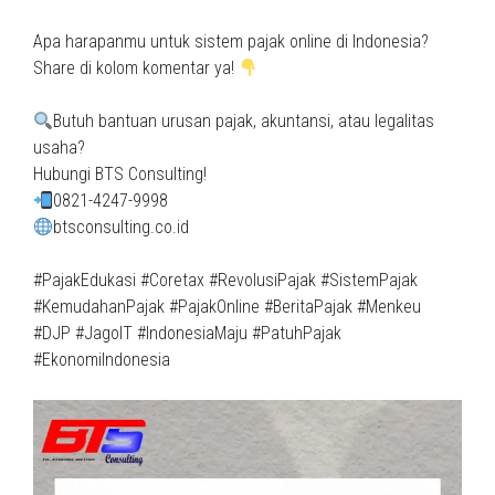
Apa harapanmu untuk sistem pajak online di Indonesia?
Share di kolom komentar ya!
Butuh bantuan urusan pajak, akuntansi, atau legalitas
usaha?
Hubungi BTS Consulting!
0821-4247-9998
btsconsulting.co.id
#PajakEdukasi #Coretax #RevolusiPajak #SistemPajak
#KemudahanPajak #PajakOnline #BeritaPajak #Menkeu
#DJP #JagoIT #IndonesiaMaju #PatuhPajak
#EkonomiIndonesia