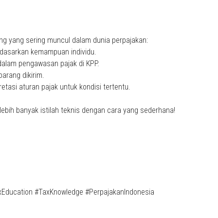
nting yang sering muncul dalam dunia perpajakan:
erdasarkan kemampuan individu.
dalam pengawasan pajak di KPP.
rang dikirim.
etasi aturan pajak untuk kondisi tertentu.
bih banyak istilah teknis dengan cara yang sederhana!
xEducation #TaxKnowledge #PerpajakanIndonesia