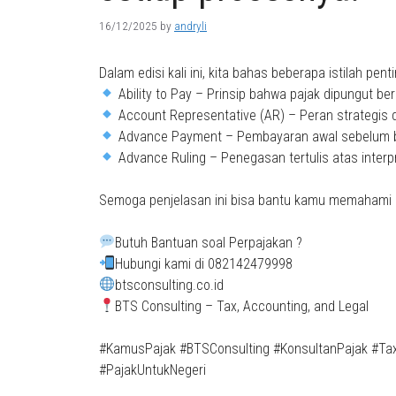
16/12/2025
by
andryli
Dalam edisi kali ini, kita bahas beberapa istilah pe
Ability to Pay – Prinsip bahwa pajak dipungut b
Account Representative (AR) – Peran strategis 
Advance Payment – Pembayaran awal sebelum ba
Advance Ruling – Penegasan tertulis atas interpr
Semoga penjelasan ini bisa bantu kamu memahami le
Butuh Bantuan soal Perpajakan ?
Hubungi kami di 082142479998
btsconsulting.co.id
BTS Consulting – Tax, Accounting, and Legal
#KamusPajak #BTSConsulting #KonsultanPajak #Ta
#PajakUntukNegeri