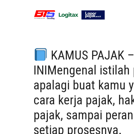
Skip
to
content
KAMUS PAJAK – 
INIMengenal istilah 
apalagi buat kamu y
cara kerja pajak, h
pajak, sampai peran
setiap prosesnya.