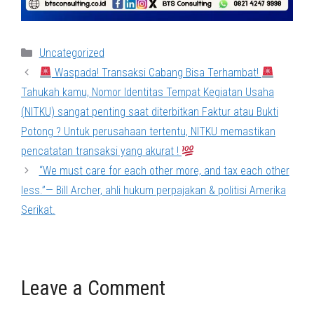
Categories
Uncategorized
Waspada! Transaksi Cabang Bisa Terhambat!
Tahukah kamu, Nomor Identitas Tempat Kegiatan Usaha
(NITKU) sangat penting saat diterbitkan Faktur atau Bukti
Potong ? Untuk perusahaan tertentu, NITKU memastikan
pencatatan transaksi yang akurat !
“We must care for each other more, and tax each other
less.”— Bill Archer, ahli hukum perpajakan & politisi Amerika
Serikat.
Leave a Comment