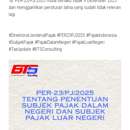
PER-23/PJ/2025 mulai berlaku sejak 9 Desember 2025
dan menggantikan peraturan lama yang sudah tidak relevan
lagi.
#DirektoratJenderalPajak #PER23PJ2025 #PajakIndonesia
#SubjekPajak #PajakDalamNegeri #PajakLuarNegeri
#TaxUpdate #BTSConsulting