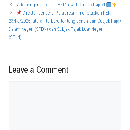
Yuk mengenal pajak UMKM lewat ‘Kamus Pajak’!
Direktur Jenderal Pajak resmi menetapkan PER-
23/PJ/2025, aturan terbaru tentang penentuan Subjek Pajak
Dalam Negeri (SPDN) dan Subjek Pajak Luar Negeri
(SPLN).⠀⠀
Leave a Comment
Comment