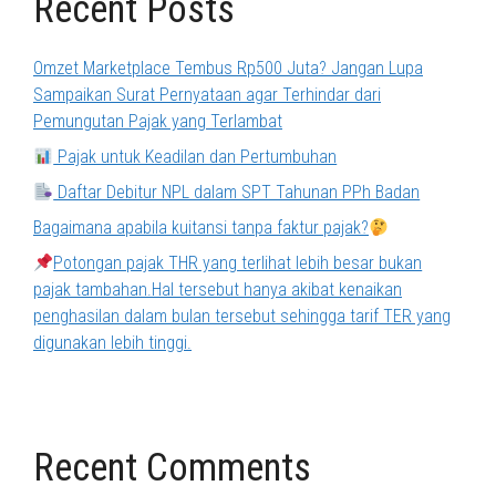
Recent Posts
Omzet Marketplace Tembus Rp500 Juta? Jangan Lupa
Sampaikan Surat Pernyataan agar Terhindar dari
Pemungutan Pajak yang Terlambat
Pajak untuk Keadilan dan Pertumbuhan
Daftar Debitur NPL dalam SPT Tahunan PPh Badan
Bagaimana apabila kuitansi tanpa faktur pajak?
Potongan pajak THR yang terlihat lebih besar bukan
pajak tambahan.Hal tersebut hanya akibat kenaikan
penghasilan dalam bulan tersebut sehingga tarif TER yang
digunakan lebih tinggi.
Recent Comments