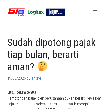
Skip
to
Menu
content
Sudah dipotong pajak
tiap bulan, berarti
aman?
19/02/2026
by
andryli
Eits… belum tentu!
Pemotongan pajak oleh perusahaan bukan berarti kewajiban
pajakmu otomatis selesai. Kamu tetap wajib menghitung