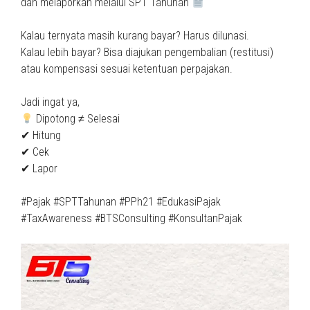
dan melaporkan melalui SPT Tahunan
Kalau ternyata masih kurang bayar? Harus dilunasi.
Kalau lebih bayar? Bisa diajukan pengembalian (restitusi)
atau kompensasi sesuai ketentuan perpajakan.
Jadi ingat ya,
Dipotong ≠ Selesai
✔ Hitung
✔ Cek
✔ Lapor
#Pajak #SPTTahunan #PPh21 #EdukasiPajak
#TaxAwareness #BTSConsulting #KonsultanPajak