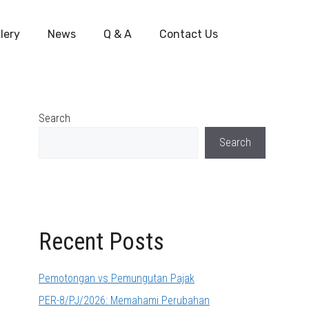
lery
News
Q & A
Contact Us
Search
Search
Recent Posts
Pemotongan vs Pemungutan Pajak
PER-8/PJ/2026: Memahami Perubahan