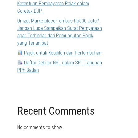
Ketentuan Pembayaran Pajak dalam
Coretax DJP
Omzet Marketplace Tembus Rp500 Juta?
Jangan Lupa Sampaikan Surat Pernyataan
agar Terhindar dari Pemungutan Pajak
yang Terlambat
Pajak untuk Keadilan dan Pertumbuhan
Daftar Debitur NPL dalam SPT Tahunan
PPh Badan
Recent Comments
No comments to show.