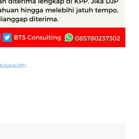
N DUA UU HPP !