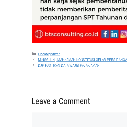
Categories
Uncategorized
MINGGU INI, MAHKAMAH KONSTITUSI GELAR PERSIDANGA
DJP PASTIKAN DATA WAJIB PAJAK AMAN!
Leave a Comment
Comment