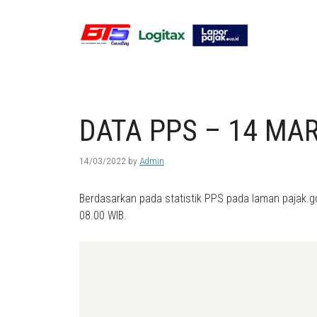
Skip
to
content
DATA PPS – 14 MA
14/03/2022
by
Admin
Berdasarkan pada statistik PPS pada laman pajak.go
08.00 WIB.