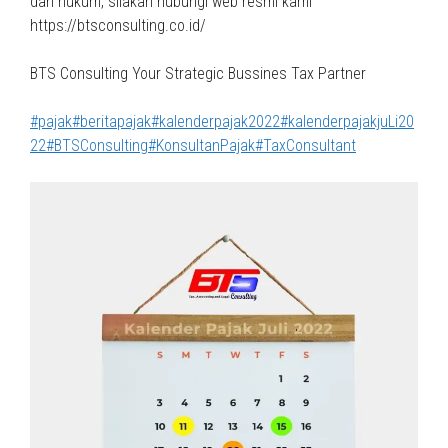
dan hukum, silakan hubungi web resmi kami
https://btsconsulting.co.id/
BTS Consulting Your Strategic Bussines Tax Partner
#pajak
#beritapajak
#kalenderpajak2022
#kalenderpajakjuLi20
22
#BTSConsulting
#KonsultanPajak
#TaxConsultant