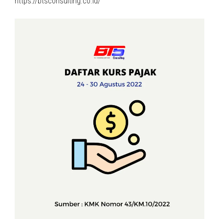
https://btsconsulting.co.id/