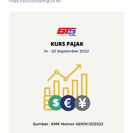
https://btsconsulting.co.id/