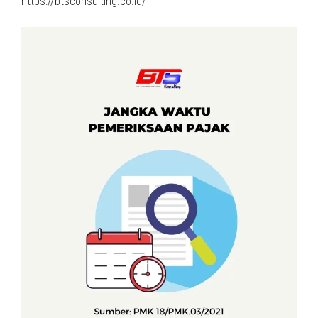
https://btsconsulting.co.id/