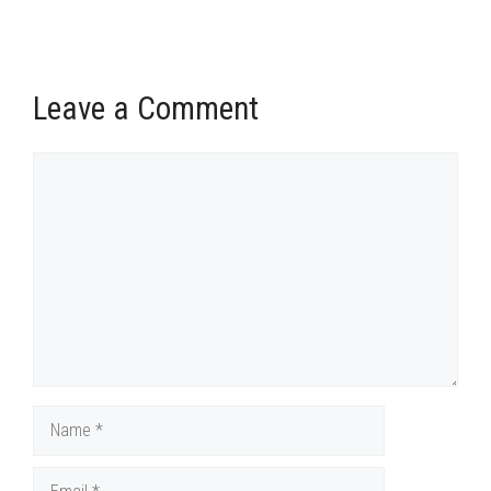
Leave a Comment
Comment
Name
Email