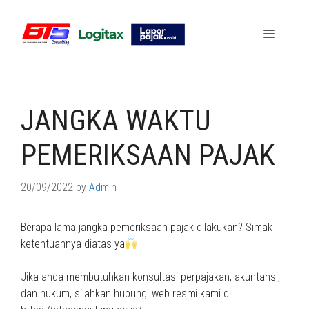
Skip
to
Menu
content
JANGKA WAKTU
PEMERIKSAAN PAJAK
20/09/2022
by
Admin
Berapa lama jangka pemeriksaan pajak dilakukan? Simak
ketentuannya diatas ya
Jika anda membutuhkan konsultasi perpajakan, akuntansi,
dan hukum, silahkan hubungi web resmi kami di