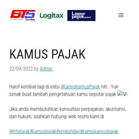
Skip
to
Menu
content
KAMUS PAJAK
22/09/2022
by
Admin
Halo!! kembali lagi di edisi
#KamisKamusPajak
nih.. Yuk
simak buat tambah pengetahuan kamu seputar pajak
Jika anda membutuhkan konsultasi perpajakan, akuntansi,
dan hukum, silahkan hubungi web resmi kami di
#infopajak
#kamuspajak
#englishday
#kamiskamuspajak