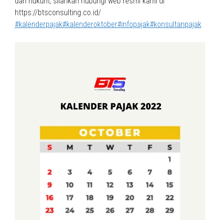
dan hukum, silahkan hubungi web resmi kami di
https://btsconsulting.co.id/
#kalenderpajak
#kalenderoktober
#infopajak
#konsultanpajak