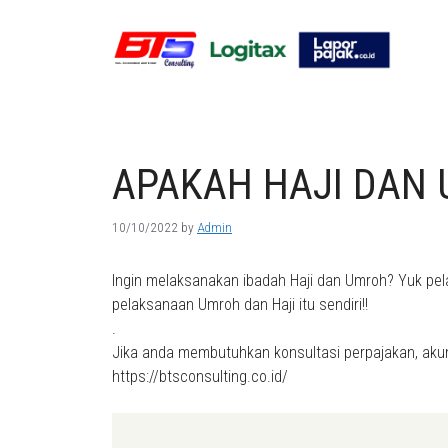
Skip
to
content
APAKAH HAJI DAN
10/10/2022
by
Admin
Ingin melaksanakan ibadah Haji dan Umroh? Yuk pela
pelaksanaan Umroh dan Haji itu sendiri!!
.
Jika anda membutuhkan konsultasi perpajakan, akun
https://btsconsulting.co.id/