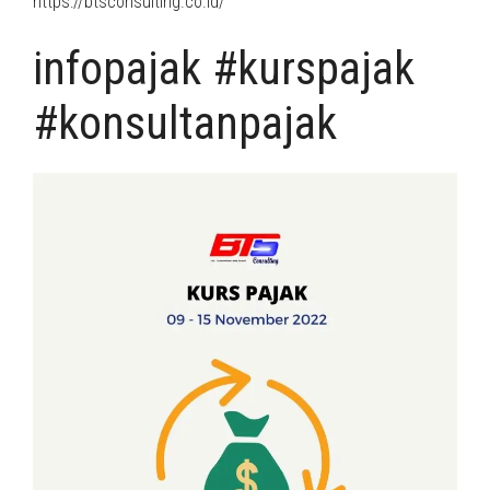
https://btsconsulting.co.id/
infopajak #kurspajak
#konsultanpajak