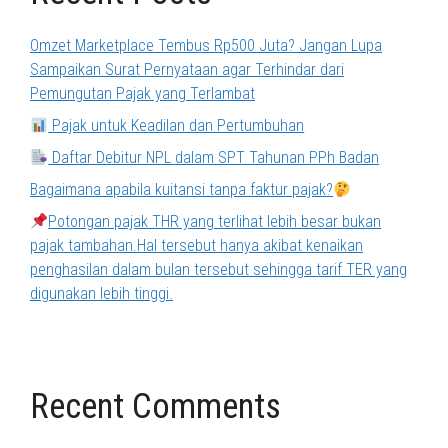
Omzet Marketplace Tembus Rp500 Juta? Jangan Lupa
Sampaikan Surat Pernyataan agar Terhindar dari
Pemungutan Pajak yang Terlambat
Pajak untuk Keadilan dan Pertumbuhan
Daftar Debitur NPL dalam SPT Tahunan PPh Badan
Bagaimana apabila kuitansi tanpa faktur pajak?
Potongan pajak THR yang terlihat lebih besar bukan
pajak tambahan.Hal tersebut hanya akibat kenaikan
penghasilan dalam bulan tersebut sehingga tarif TER yang
digunakan lebih tinggi.
Recent Comments