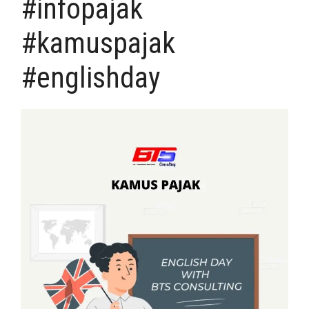
#infopajak
#kamuspajak
#englishday