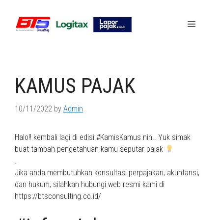
Skip
to
Menu
content
KAMUS PAJAK
10/11/2022
by
Admin
Halo!! kembali lagi di edisi #KamisKamus nih.. Yuk simak
buat tambah pengetahuan kamu seputar pajak
.
Jika anda membutuhkan konsultasi perpajakan, akuntansi,
dan hukum, silahkan hubungi web resmi kami di
https://btsconsulting.co.id/