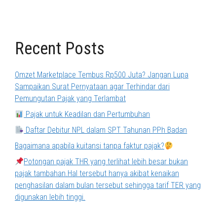
Recent Posts
Omzet Marketplace Tembus Rp500 Juta? Jangan Lupa
Sampaikan Surat Pernyataan agar Terhindar dari
Pemungutan Pajak yang Terlambat
Pajak untuk Keadilan dan Pertumbuhan
Daftar Debitur NPL dalam SPT Tahunan PPh Badan
Bagaimana apabila kuitansi tanpa faktur pajak?
Potongan pajak THR yang terlihat lebih besar bukan
pajak tambahan.Hal tersebut hanya akibat kenaikan
penghasilan dalam bulan tersebut sehingga tarif TER yang
digunakan lebih tinggi.