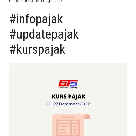
https://btsconsulting.co.id/
#infopajak
#updatepajak
#kurspajak