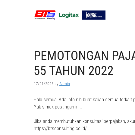
Skip
to
content
PEMOTONGAN PAJA
55 TAHUN 2022
17/01/2023
by
Admin
Halo semua! Ada info nih buat kalian semua terka
Yuk simak postingan ini…
Jika anda membutuhkan konsultasi perpajakan, akun
https://btsconsulting.co.id/