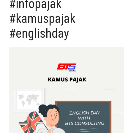
#infopajak
#kamuspajak
#englishday