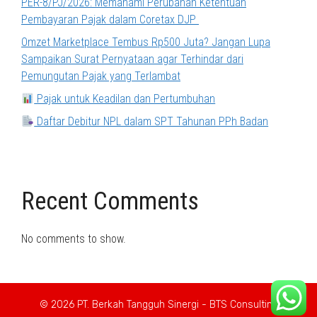
PER-8/PJ/2026: Memahami Perubahan Ketentuan
Pembayaran Pajak dalam Coretax DJP
Omzet Marketplace Tembus Rp500 Juta? Jangan Lupa
Sampaikan Surat Pernyataan agar Terhindar dari
Pemungutan Pajak yang Terlambat
Pajak untuk Keadilan dan Pertumbuhan
Daftar Debitur NPL dalam SPT Tahunan PPh Badan
Recent Comments
No comments to show.
© 2026 PT. Berkah Tangguh Sinergi - BTS Consulting