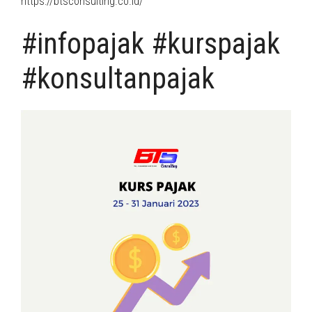
https://btsconsulting.co.id/
#infopajak #kurspajak
#konsultanpajak