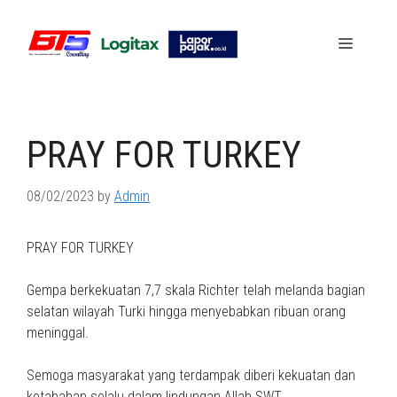
Skip
to
Menu
content
PRAY FOR TURKEY
08/02/2023
by
Admin
PRAY FOR TURKEY
Gempa berkekuatan 7,7 skala Richter telah melanda bagian
selatan wilayah Turki hingga menyebabkan ribuan orang
meninggal.
Semoga masyarakat yang terdampak diberi kekuatan dan
ketabahan selalu dalam lindungan Allah SWT