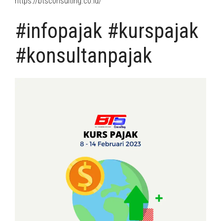
https://btsconsulting.co.id/
#infopajak #kurspajak
#konsultanpajak