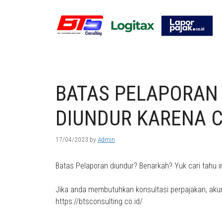
Skip
to
content
BATAS PELAPORAN
DIUNDUR KARENA 
17/04/2023
by
Admin
Batas Pelaporan diundur? Benarkah? Yuk cari tahu i
Jika anda membutuhkan konsultasi perpajakan, akun
https://btsconsulting.co.id/