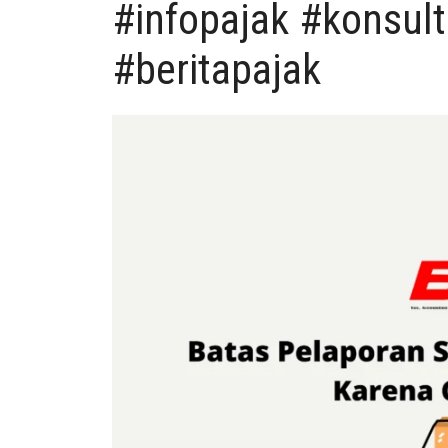
#infopajak #konsu
#beritapajak