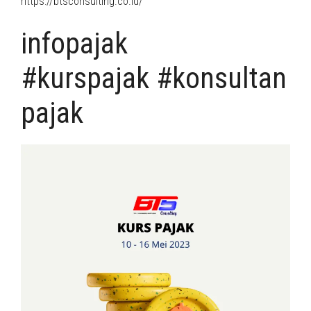
https://btsconsulting.co.id/
infopajak
#kurspajak #konsultan
pajak