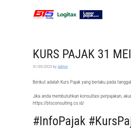
Skip
to
content
KURS PAJAK 31 MEI
31/05/2023
by
Admin
Berikut adalah Kurs Pajak yang berlaku pada tangga
Jika anda membutuhkan konsultasi perpajakan, akun
https://btsconsulting.co.id/
#InfoPajak #KursPa