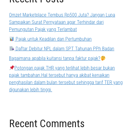
Omzet Marketplace Tembus Rp500 Juta? Jangan Lupa
Sampaikan Surat Pernyataan agar Terhindar dari
Pemungutan Pajak yang Terlambat
Pajak untuk Keadilan dan Pertumbuhan
Daftar Debitur NPL dalam SPT Tahunan PPh Badan
Bagaimana apabila kuitansi tanpa faktur pajak?
Potongan pajak THR yang terlihat lebih besar bukan
pajak tambahan.Hal tersebut hanya akibat kenaikan
penghasilan dalam bulan tersebut sehingga tarif TER yang
digunakan lebih tinggi.
Recent Comments