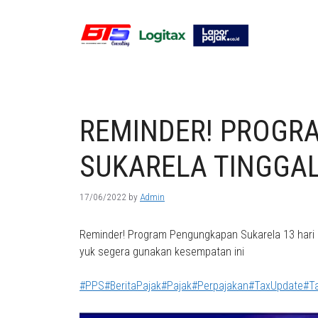
Skip
to
content
REMINDER! PROGR
SUKARELA TINGGAL 
17/06/2022
by
Admin
Reminder! Program Pengungkapan Sukarela 13 hari la
yuk segera gunakan kesempatan ini
#PPS
#BeritaPajak
#Pajak
#Perpajakan
#TaxUpdate
#T