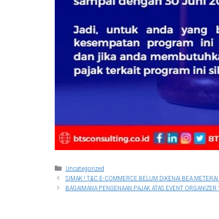
Categories
Uncategorized
SIMAK ! T&C E-COMMERCE BELUM DIKENAI BEA METERAI !
BAGAIMANA PENGENAAN PAJAK ATAS EVENT ORGANIZER 