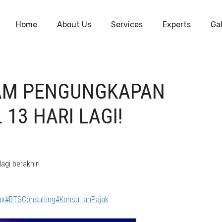
Home
About Us
Services
Experts
Gal
AM PENGUNGKAPAN
13 HARI LAGI!
gi berakhir!
ax
#BTSConsulting
#KonsultanPajak