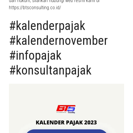
dan hukum, silahkan hubungi web resmi kami di
https://btsconsulting.co.id/
#kalenderpajak
#kalendernovember
#infopajak
#konsultanpajak