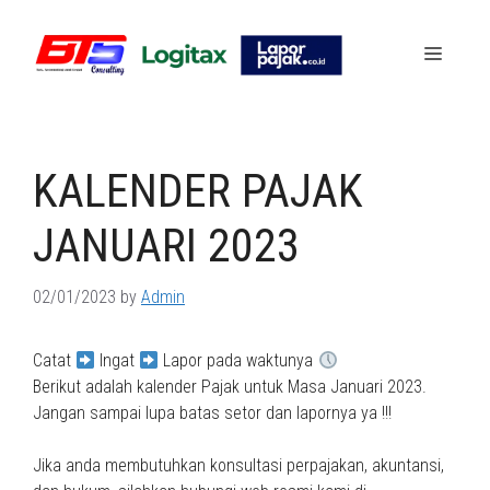
Skip
to
Menu
content
KALENDER PAJAK
JANUARI 2023
02/01/2023
by
Admin
Catat
Ingat
Lapor pada waktunya
Berikut adalah kalender Pajak untuk Masa Januari 2023.
Jangan sampai lupa batas setor dan lapornya ya !!!
Jika anda membutuhkan konsultasi perpajakan, akuntansi,