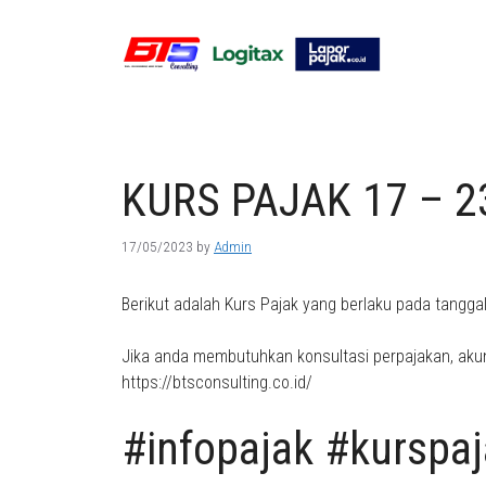
Skip
to
content
KURS PAJAK 17 – 2
17/05/2023
by
Admin
Berikut adalah Kurs Pajak yang berlaku pada tangga
Jika anda membutuhkan konsultasi perpajakan, akun
https://btsconsulting.co.id/
#infopajak #kurspa